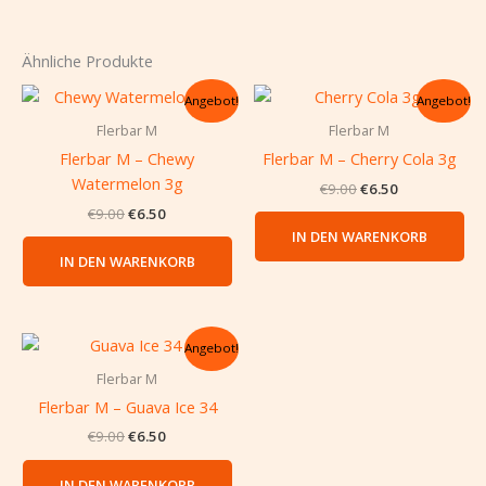
Ähnliche Produkte
Ursprünglicher
Aktueller
Ursprünglicher
Aktueller
Angebot!
Angebot!
Preis
Preis
Preis
Preis
war:
ist:
war:
ist:
Flerbar M
Flerbar M
€9.00
€6.50.
€9.00
€6.50.
Flerbar M – Chewy
Flerbar M – Cherry Cola 3g
Watermelon 3g
€
9.00
€
6.50
€
9.00
€
6.50
IN DEN WARENKORB
IN DEN WARENKORB
Ursprünglicher
Aktueller
Angebot!
Preis
Preis
war:
ist:
Flerbar M
€9.00
€6.50.
Flerbar M – Guava Ice 34
€
9.00
€
6.50
IN DEN WARENKORB