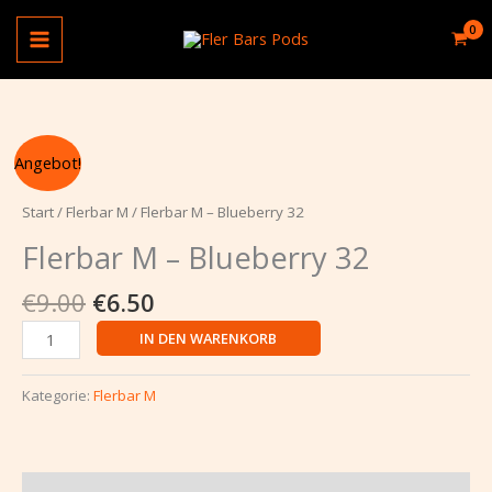
Zum
Blueberry
Inhalt
32
springen
Menge
Ursprünglicher
Aktueller
Flerbar
Angebot!
Preis
Preis
M
war:
ist:
-
Start
/
Flerbar M
/ Flerbar M – Blueberry 32
€9.00
€6.50.
Blueberry
Flerbar M – Blueberry 32
32
Menge
€
9.00
€
6.50
IN DEN WARENKORB
Kategorie:
Flerbar M