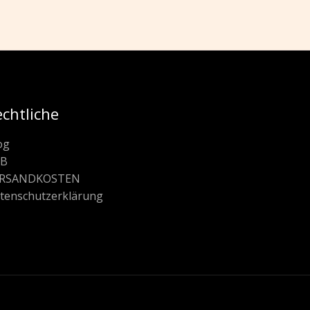
echtliche
og
GB
ERSANDKOSTEN
ten­schutz­erklärung