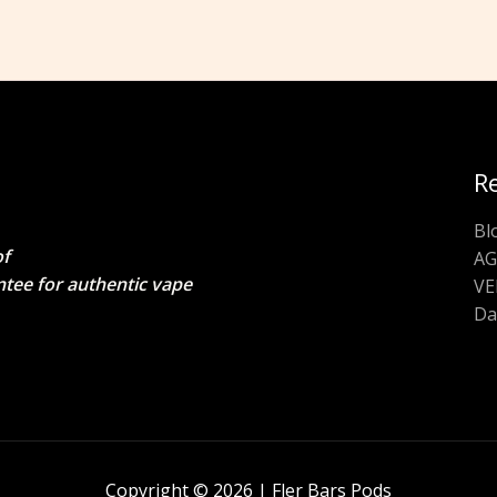
R
Bl
of
A
ntee for authentic vape
V
Da
Copyright © 2026 | Fler Bars Pods