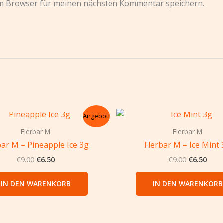
em Browser für meinen nächsten Kommentar speichern.
Ursprünglicher
Aktueller
Ursprüngl
Aktu
Angebot!
Preis
Preis
Preis
Preis
war:
ist:
war:
ist:
Flerbar M
Flerbar M
€9.00
€6.50.
€9.00
€6.5
bar M – Pineapple Ice 3g
Flerbar M – Ice Mint 
€
9.00
€
6.50
€
9.00
€
6.50
IN DEN WARENKORB
IN DEN WARENKORB