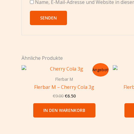
Name, E-Mail-Adresse und Website in dies
Ähnliche Produkte
Ursprünglicher
Aktueller
Angebot!
Preis
Preis
war:
ist:
Flerbar M
€9.00
€6.50.
Flerbar M – Cherry Cola 3g
Fler
€
9.00
€
6.50
IN DEN WARENKORB