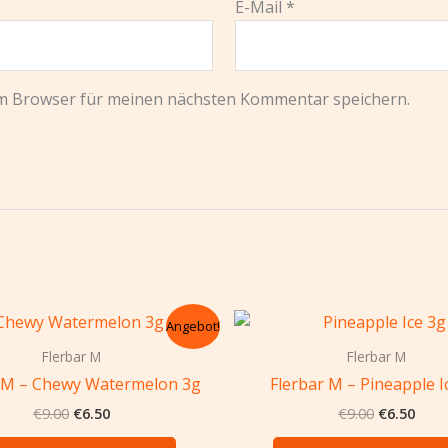
E-Mail
*
em Browser für meinen nächsten Kommentar speichern.
Ursprünglicher
Aktueller
Ursprüngl
Aktu
Angebot!
Preis
Preis
Preis
Preis
war:
ist:
war:
ist:
Flerbar M
Flerbar M
€9.00
€6.50.
€9.00
€6.5
r M – Chewy Watermelon 3g
Flerbar M – Pineapple I
€
9.00
€
6.50
€
9.00
€
6.50