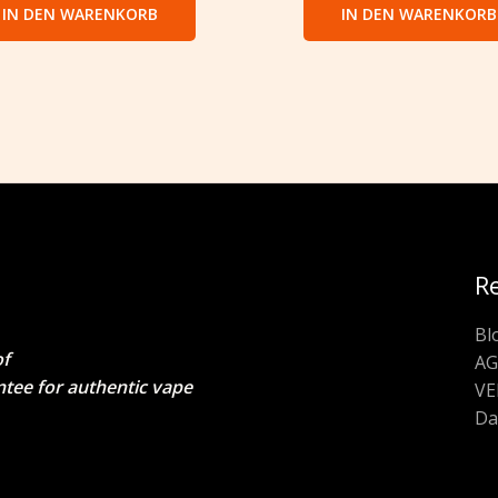
IN DEN WARENKORB
IN DEN WARENKORB
R
Bl
of
A
ntee for authentic vape
V
Da