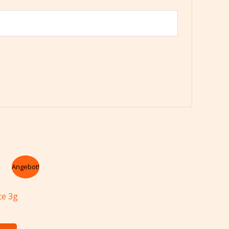
icher
eller
Angebot!
0.
ce 3g