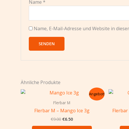
Name
*
Name, E-Mail-Adresse und Website in dies
Ähnliche Produkte
Ursprünglicher
Aktueller
Angebot!
Preis
Preis
war:
ist:
Flerbar M
€9.00
€6.50.
Flerbar M – Mango Ice 3g
Flerba
€
9.00
€
6.50