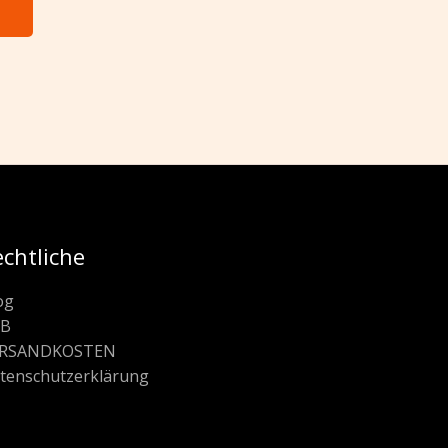
echtliche
og
GB
ERSANDKOSTEN
ten­schutz­erklärung