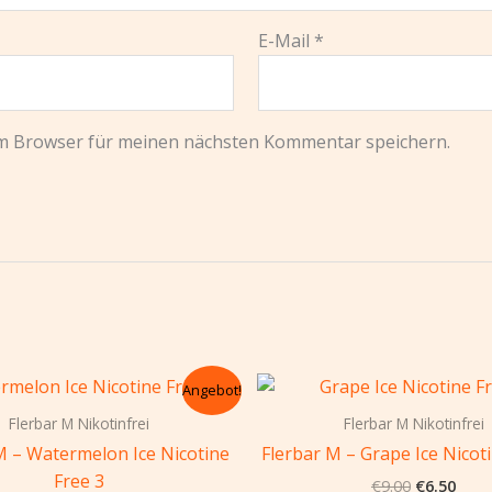
E-Mail
*
em Browser für meinen nächsten Kommentar speichern.
Ursprünglicher
Aktueller
Ursprüngl
Aktu
Angebot!
Preis
Preis
Preis
Preis
war:
ist:
war:
ist:
Flerbar M Nikotinfrei
Flerbar M Nikotinfrei
€9.00
€6.50.
€9.00
€6.5
M – Watermelon Ice Nicotine
Flerbar M – Grape Ice Nicoti
Free 3
€
9.00
€
6.50