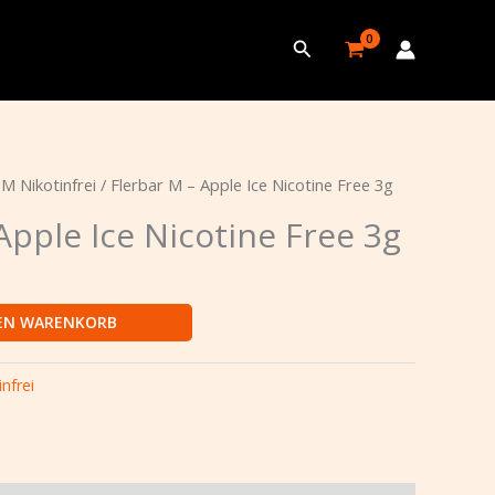
Suchen
licher
ueller
 M Nikotinfrei
/ Flerbar M – Apple Ice Nicotine Free 3g
s
Apple Ice Nicotine Free 3g
0.
DEN WARENKORB
nfrei