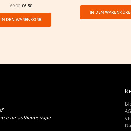
€
9.00
€
6.50
IN DEN WARENKORB
IN DEN WARENKORB
R
Bl
of
A
ntee for authentic vape
V
Da