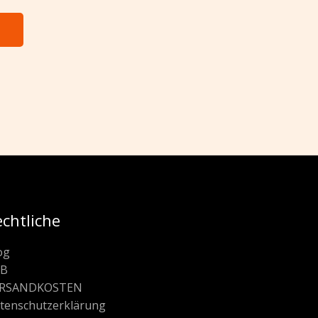
echtliche
og
GB
ERSANDKOSTEN
ten­schutz­erklärung