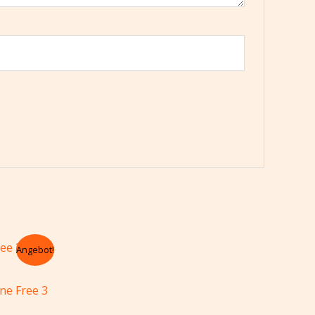
icher
eller
Angebot!
0.
ne Free 3