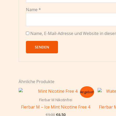
Name
*
Name, E-Mail-Adresse und Website in dies
Ähnliche Produkte
Ursprünglicher
Aktueller
Angebot!
Preis
Preis
war:
ist:
Flerbar M Nikotinfrei
€9.00
€6.50.
Flerbar M – Ice Mint Nicotine Free 4
Flerbar 
€
9.00
€
6.50